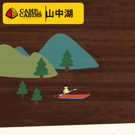
泊まる
楽しむ
テントサイト
イベ
キャビン・
コテージ
料金
場内施設
クリ
場内マップ
KOBUT
レンタル・販売品
１日
営業時間
|
お知らせ