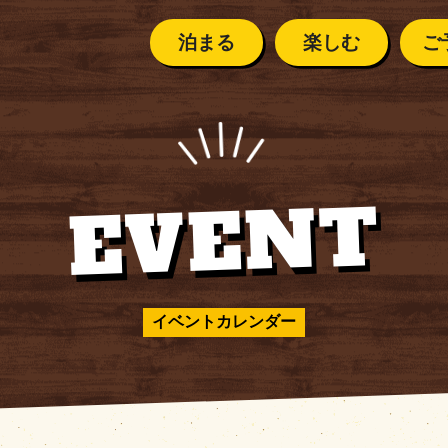
泊まる
楽しむ
ご
ご利用案
テントサイト
イベントカレンダー
ご予約の前に
安全に楽
EVENT
ペット連
ント
カレンダー
ご利用案内
キャビン/コテージ
クリスタルハンター
・
シーズンカレンダー
安全に
楽しむために
よくある
スタルハンター
ペット連れの方へ
イベントカレンダー
場内施設
山中湖の
KOOBUTSU KOB
よくあるご質問
SU KOBO
の流れ
山中湖の気候
場内マップ
１日の流れ