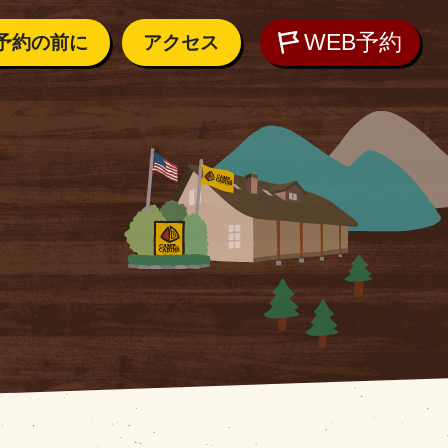
WEB予約
予約の前に
アクセス
内
アクセス
しむために
れの方へ
WEB予約
ご質問
気候
O