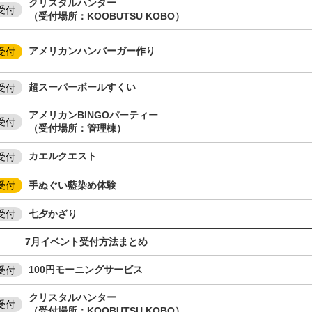
クリスタルハンター
受付
（受付場所：KOOBUTSU KOBO）
アメリカンハンバーガー作り
受付
超スーパーボールすくい
受付
アメリカンBINGOパーティー
受付
（受付場所：管理棟）
カエルクエスト
受付
手ぬぐい藍染め体験
受付
七夕かざり
受付
月イベント受付方法まとめ
100円モーニングサービス
受付
クリスタルハンター
受付
（受付場所：KOOBUTSU KOBO）