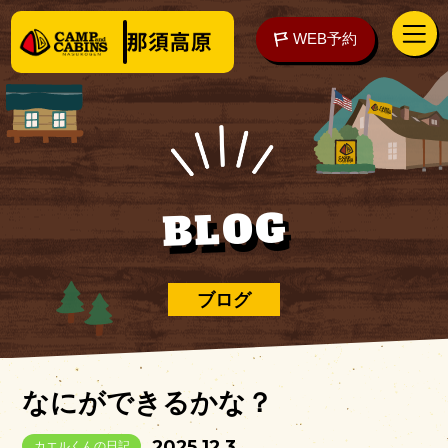
WEB予約
アクセス
WEB予約
BLOG
泊まる
ブログ
楽しむ
なにができるかな？
ご予約の前に
2025.12.3
カエルくんの日記