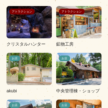
お店
共有施設
アトラクション
アトラクション
アトラクション
ドッグラン・ペット
クリスタルハンター
鉱物工房
営業時間
|
お知らせ
お店
お店
akubi
中央管理棟・ショップ
お店
お店