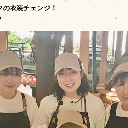
フの衣装チェンジ！
料金・シーズンカレ
場内施設
9
場内マップ
レンタル・販売品