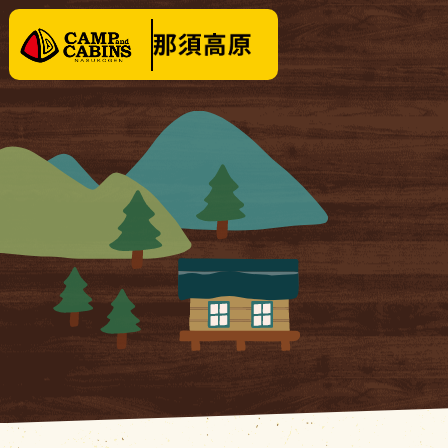
泊まる
楽しむ
テントサイト
イベ
バンガロー・
キャビン
料金
コテージ
クリ
場内施設
KOBUT
場内マップ
１日
レンタル・販売品
営業時間
|
お知らせ