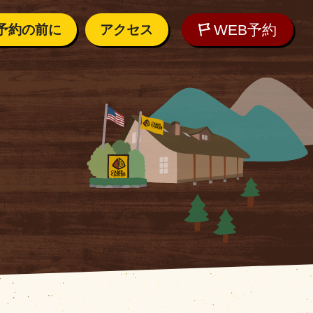
WEB予約
予約の前に
アクセス
内
アクセス
しむために
れの方へ
WEB予約
ご質問
O
の気候