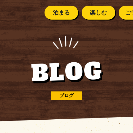
泊まる
楽しむ
ご
ご利用案
テントサイト
イベントカレンダー
ご予約の前に
安全に楽
BLOG
ペット連
ント
カレンダー
ご利用案内
クリスタルハンター
バンガロー／キャビン
・
シーズンカレンダー
安全に
楽しむために
よくある
スタルハンター
ペット連れの方へ
ブログ
KOOBUTSU KOB
那須高原
コテージ
よくあるご質問
SU KOBO
の流れ
那須高原の気候
１日の流れ
BBQ・デイキャンプ