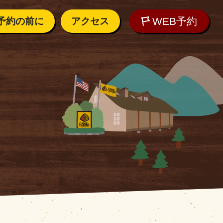
WEB予約
予約の前に
アクセス
内
アクセス
しむために
れの方へ
WEB予約
ご質問
O
の気候