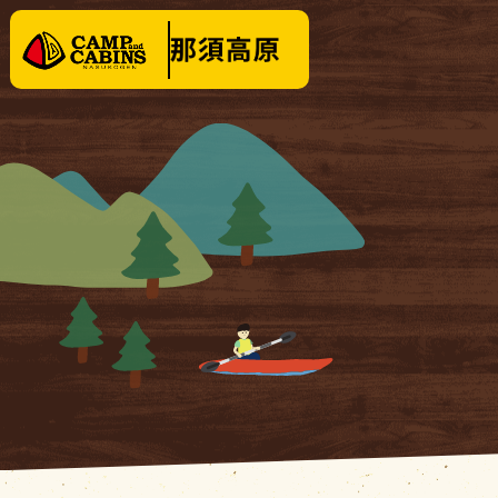
泊まる
楽しむ
テントサイト
イベ
バンガロー・
キャビン
料金
コテージ
クリ
場内施設
KOBUT
場内マップ
１日
レンタル・販売品
営業時間
|
お知らせ