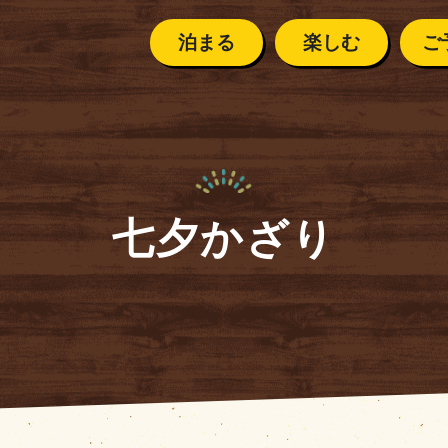
泊まる
楽しむ
ご
ご利用案
テントサイト
イベントカレンダー
ご予約の前に
安全に楽
七夕かざり
ペット連
ント
カレンダー
ご利用案内
クリスタルハンター
バンガロー／キャビン
・
シーズンカレンダー
安全に
楽しむために
よくある
スタルハンター
ペット連れの方へ
KOOBUTSU KOB
那須高原
コテージ
よくあるご質問
SU KOBO
の流れ
那須高原の気候
１日の流れ
BBQ・デイキャンプ