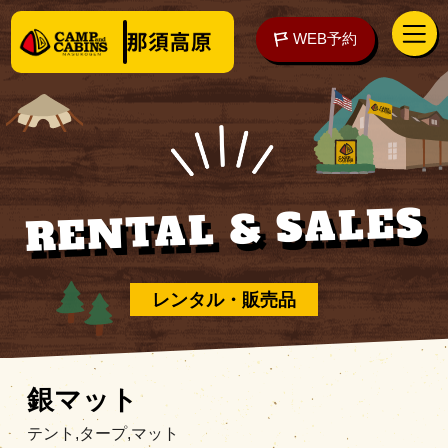
WEB予約
RENTAL & SALES
アクセス
WEB予約
泊まる
レンタル・販売品
楽しむ
銀マット
テント,タープ,マット
ご予約の前に