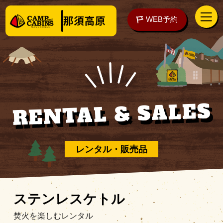
WEB予約
RENTAL & SALES
アクセス
WEB予約
泊まる
レンタル・販売品
楽しむ
ステンレスケトル
焚火を楽しむレンタル
ご予約の前に