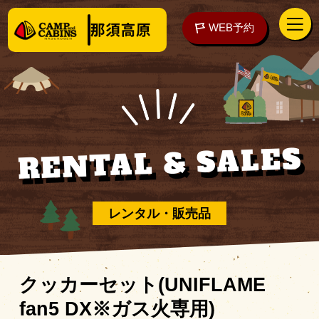
WEB予約
RENTAL & SALES
アクセス
WEB予約
泊まる
レンタル・販売品
楽しむ
クッカーセット(UNIFLAME
fan5 DX※ガス火専用)
ご予約の前に