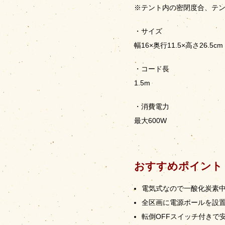
※テント内の密閉度合、テ
・サイズ
幅16×奥行11.5×高さ26.5cm
・コード長
1.5m
・消費電力
最大600W
おすすめポイント
電気式なので一酸化炭素
全区画に電源ポールを設
転倒OFFスイッチ付きで