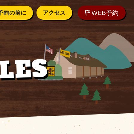
WEB予約
予約の前に
アクセス
内
アクセス
しむために
LES
れの方へ
WEB予約
ご質問
O
の気候