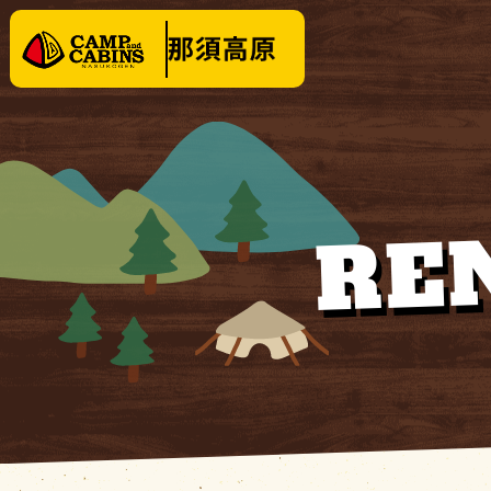
泊まる
楽しむ
RE
テントサイト
イベ
バンガロー・
キャビン
料金
コテージ
クリ
場内施設
KOBUT
場内マップ
１日
レンタル・販売品
営業時間
|
お知らせ