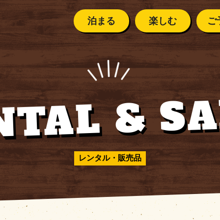
泊まる
楽しむ
ご
ご利用案
テントサイト
イベントカレンダー
ご予約の前に
安全に楽
NTAL & SA
ペット連
ント
カレンダー
ご利用案内
クリスタルハンター
バンガロー／キャビン
・
シーズンカレンダー
安全に
楽しむために
よくある
スタルハンター
ペット連れの方へ
レンタル・販売品
KOOBUTSU KOB
那須高原
コテージ
よくあるご質問
SU KOBO
の流れ
那須高原の気候
１日の流れ
BBQ・デイキャンプ