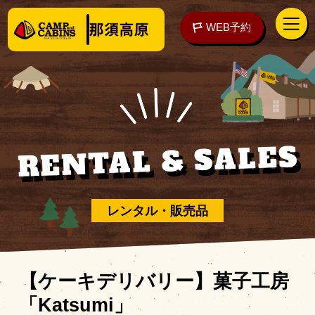
WEB予約
RENTAL & SALES
アクセス
WEB予約
泊まる
レンタル・販売品
楽しむ
【ケーキデリバリー】菓子工房
「Katsumi」
ご予約の前に