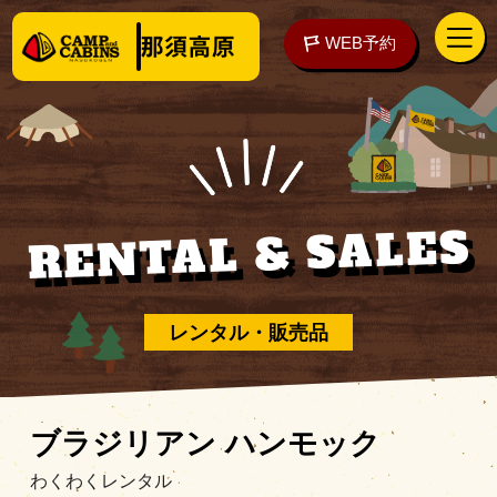
WEB予約
RENTAL & SALES
アクセス
WEB予約
泊まる
レンタル・販売品
楽しむ
ブラジリアン ハンモック
わくわくレンタル
ご予約の前に