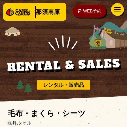
WEB予約
RENTAL & SALES
アクセス
WEB予約
泊まる
レンタル・販売品
楽しむ
毛布・まくら・シーツ
寝具,タオル
ご予約の前に