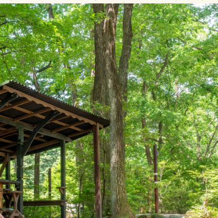
約140~170㎡
車2台とテント
2家族向け
料金・シーズンカレ
場内施設
場内マップ
レンタル・販売品