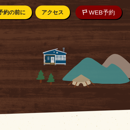
WEB予約
予約の前に
アクセス
内
アクセス
しむために
てサイトの指定はできませんのでご了承ください。
れの方へ
WEB予約
対象区画
ご質問
ント1張りができ
テントサイト
O
の気候
ープの連結ができ
チョイ広めテントサイト
が張れない場合も