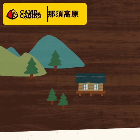
泊まる
楽しむ
テントサイト
イベ
バンガロー・
キャビン
料金
コテージ
クリ
場内施設
KOBUT
場内マップ
１日
レンタル・販売品
営業時間
|
お知らせ