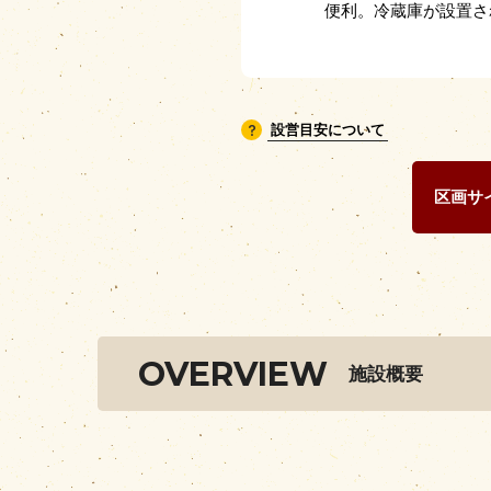
便利。冷蔵庫が設置さ
？
設営目安について
区画サ
OVERVIEW
施設概要