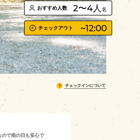
2〜4人
おすすめ人数
名
~12:00
チェックアウト
？
チェックインについて
なので雨の日も安心で