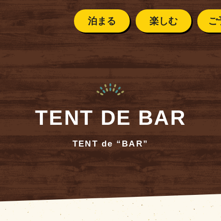
泊まる
楽しむ
ご
FACILITIES
施設紹介
？
設営目安について
サイト全体
ご利用案
テントサイト
イベントカレンダー
区画の広さとテント設営の目安です。
ご予約の前に
安全に楽
なお、区画によって形状や広さは多少異なります。原則とし
TENT DE BAR
ペット連
ント
カレンダー
ご利用案内
クリスタルハンター
バンガロー／キャビン
広さ
目安
・
シーズンカレンダー
安全に
楽しむために
よくある
TENT de “BAR”
スタルハンター
ペット連れの方へ
乗用車1台と2ルームテ
約90〜105㎡
1家族向け
KOOBUTSU KOB
那須高原
コテージ
る。
よくあるご質問
SU KOBO
の流れ
那須高原の気候
乗用車1台とテントにタ
約110〜130
る。
1家族向け
１日の流れ
BBQ・デイキャンプ
㎡
※大型テントの場合はタープ
ございます。