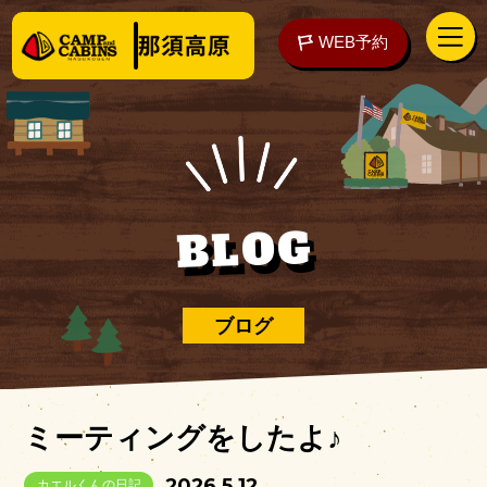
WEB予約
アクセス
WEB予約
BLOG
泊まる
ブログ
楽しむ
ミーティングをしたよ♪
ご予約の前に
2026.5.12
カエルくんの日記