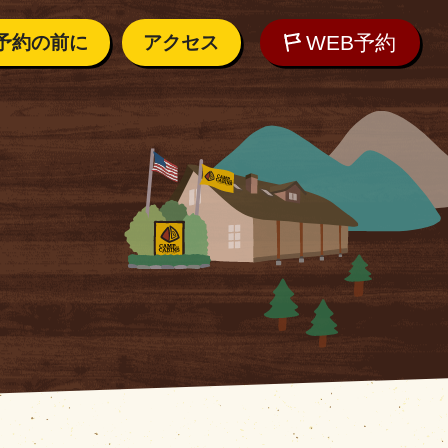
WEB予約
予約の前に
アクセス
内
アクセス
しむために
れの方へ
WEB予約
ご質問
O
の気候