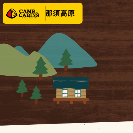
泊まる
楽しむ
テントサイト
イベ
バンガロー・
キャビン
料金
コテージ
クリ
場内施設
KOBUT
場内マップ
１日
レンタル・販売品
営業時間
|
お知らせ