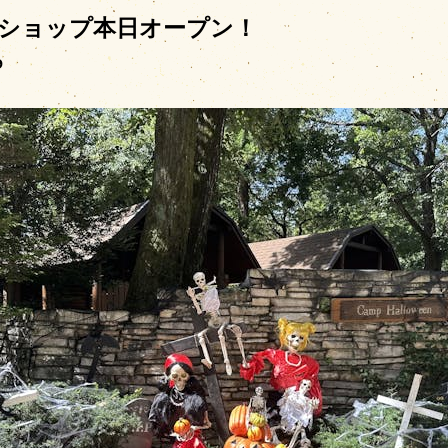
ィンショップ本日オープン！
料金・シーズンカレ
場内施設
9
場内マップ
レンタル・販売品