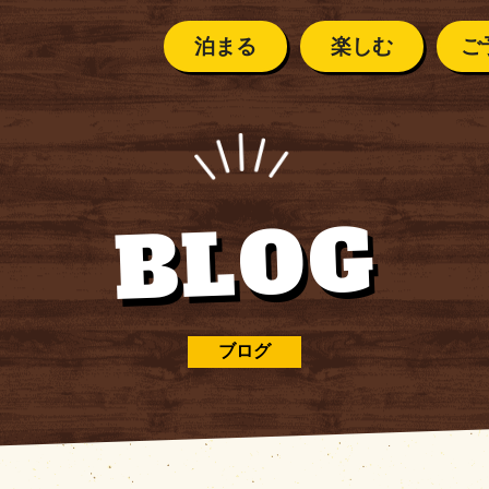
泊まる
楽しむ
ご
ご利用案
テントサイト
イベントカレンダー
ご予約の前に
安全に楽
BLOG
ペット連
ント
カレンダー
ご利用案内
クリスタルハンター
バンガロー／キャビン
・
シーズンカレンダー
安全に
楽しむために
よくある
スタルハンター
ペット連れの方へ
ブログ
KOOBUTSU KOB
那須高原
コテージ
よくあるご質問
SU KOBO
の流れ
那須高原の気候
１日の流れ
BBQ・デイキャンプ