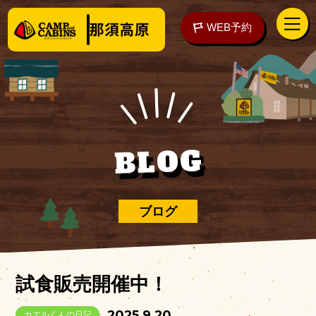
WEB予約
アクセス
WEB予約
BLOG
泊まる
ブログ
楽しむ
試食販売開催中！
ご予約の前に
2025.9.20
カエルくんの日記