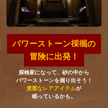
パワーストーン採掘の
営業時間
|
お知らせ
冒険に出発！
探検家になって、砂の中から
パワーストーンを掘り出そう！
貴重なレアアイテム
が
眠っているかも。