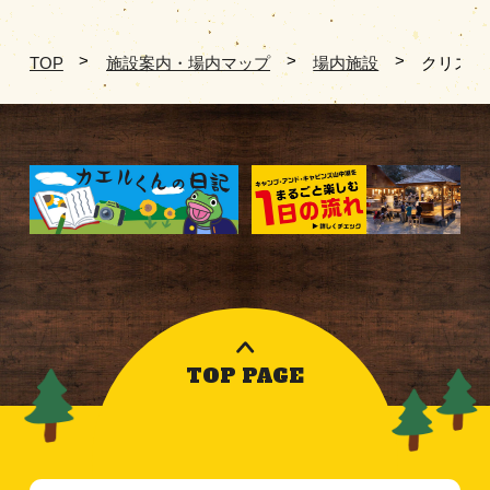
TOP
施設案内・場内マップ
場内施設
クリスタ
TOP PAGE