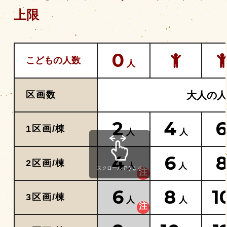
上限
0
こどもの人数
人
大人の人
区画数
2
4
1区画/棟
人
人
4
6
2区画/棟
人
人
スクロールできます
6
8
1
3区画/棟
人
人