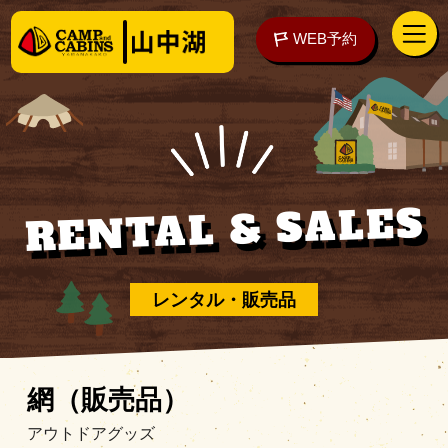
WEB予約
RENTAL & SALES
アクセス
WEB予約
泊まる
レンタル・販売品
楽しむ
網（販売品）
アウトドアグッズ
ご予約の前に