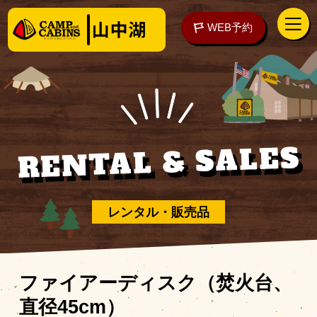
WEB予約
RENTAL & SALES
アクセス
WEB予約
泊まる
レンタル・販売品
楽しむ
ファイアーディスク（焚火台、
直径45cm）
ご予約の前に