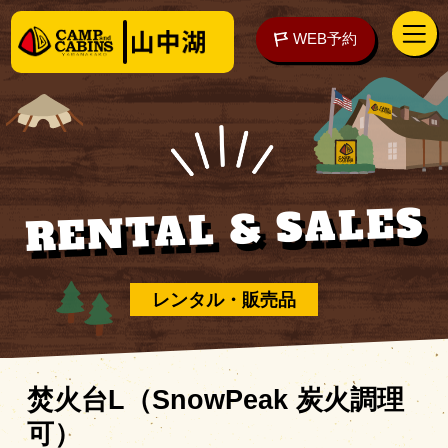
WEB予約
RENTAL & SALES
アクセス
WEB予約
泊まる
レンタル・販売品
楽しむ
焚火台L（SnowPeak 炭火調理
可）
ご予約の前に