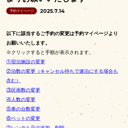
2025.7.14
予約マイページ
以下に該当するご予約の変更は予約マイページより
お願いいたします。
※クリックすると手順が表示されます。
営業時間
|
お知らせ
①宿泊施設の変更
②泊数の変更（キャンセル待ちで連泊にする場合も
含む）
③区画数の変更
④人数の変更
⑤車の台数変更
⑥ペットの変更
⑦レンタル品の追加、削除