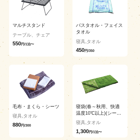
マルチスタンド
バスタオル・フェイス
タオル
テーブル、チェア
寝具,タオル
550
円/1泊〜
450
円/350
毛布・まくら・シーツ
寝袋(春～秋用、快適
温度10℃以上)(シーツ
寝具,タオル
付き)
寝具,タオル
880
円/300
1,300
円/1泊〜