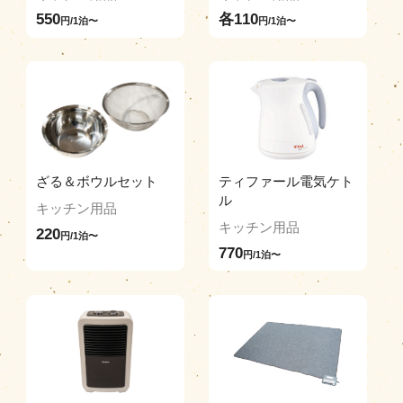
550
各110
円/1泊〜
円/1泊〜
ざる＆ボウルセット
ティファール電気ケト
ル
キッチン用品
キッチン用品
220
円/1泊〜
770
円/1泊〜