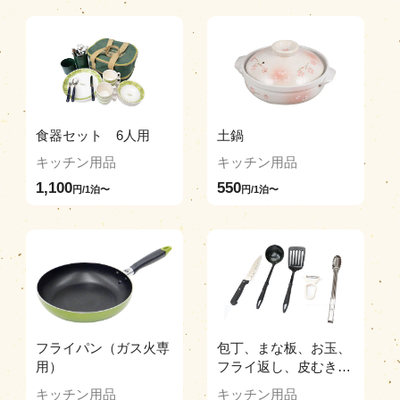
食器セット 6人用
土鍋
キッチン用品
キッチン用品
1,100
550
円/1泊〜
円/1泊〜
フライパン（ガス火専
包丁、まな板、お玉、
用）
フライ返し、皮むき、
調理トング
キッチン用品
キッチン用品