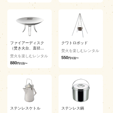
ファイアーディスク
クワトロポッド
（焚き火台、直径
焚火を楽しむレンタル
45cm）
焚火を楽しむレンタル
550
円/1泊〜
880
円/1泊〜
ステンレスケトル
ステンレス鍋