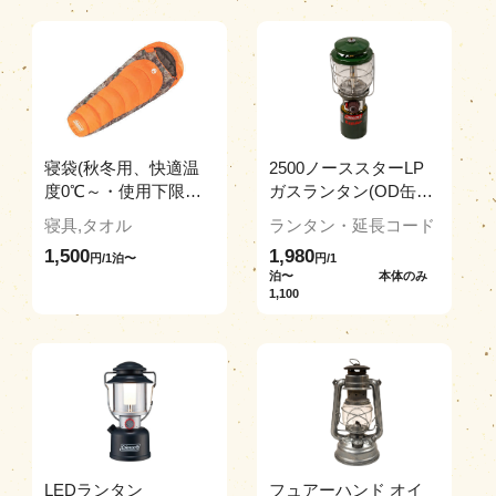
寝袋(秋冬用、快適温
2500ノーススターLP
度0℃～・使用下限温
ガスランタン(OD缶付
度 -17℃まで)(シーツ
き)
寝具,タオル
ランタン・延長コード
付き)
1,500
1,980
円/1泊〜
円/1
泊〜 本体のみ
1,100
LEDランタン
フュアーハンド オイ