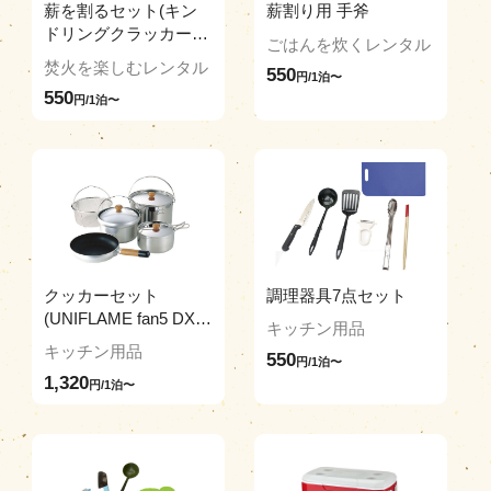
薪を割るセット(キン
薪割り用 手斧
ドリングクラッカー、
ごはんを炊くレンタル
ハンマー)
焚火を楽しむレンタル
550
円/1泊〜
550
円/1泊〜
クッカーセット
調理器具7点セット
(UNIFLAME fan5 DX※
キッチン用品
ガス火専用)
キッチン用品
550
円/1泊〜
1,320
円/1泊〜