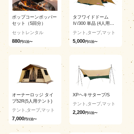
ポップコーンポッパー
タフワイドドーム
セット（5回分）
Ⅳ/300 単品 (4人用テ
ント)
セットレンタル
テント,タープ,マット
880
5,000
円/1泊〜
円/1泊〜
オーナーロッジ タイ
XPヘキサタープ/S
プ52R(5人用テント)
テント,タープ,マット
テント,タープ,マット
2,200
円/1泊〜
7,000
円/1泊〜