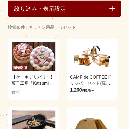
レンタル
絞り込み・表示設定
販売品
食材の注文
検索条件 : キッチン用品
リセット
営業時間
|
お知らせ
【ケーキデリバリー】
CAMP de COFFEEド
菓子工房「Katsumi」
リッパーセット(豆付
き)
1,200
円/1泊〜
食材